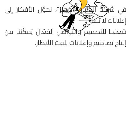
في شركة الكثبان “ديونز”، نحوّل الأفكار إلى
إعلانات لا تنسى.
شغفنا للتصميم والتواصل الفعّال يُمكّننا من
إنتاج تصاميم وإعلانات تلفت الأنظار.