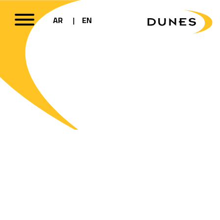
AR
EN